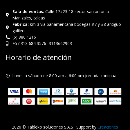
o
g
o
o
r
p
Sala de ventas:
Calle 17#23-18 sector san antonio
k
a
e
Manizales, caldas
-
m
Fabrica:
km 3 via panamericana bodegas #7 y #8 antiguo
f
galileo
(6) 880 1216
+57 313 684 3576 -3113662903
Horario de atención
Lunes a sábado de 8:00 am a 6:00 pm jornada continua
2026 © Tableko soluciones S.A.S| Support by
Creaciones